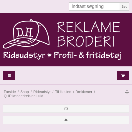
Søg
Forside
/
Shop
/
Rideudstyr
/
Til Hesten
/
Dækkener
/
QHP lændedækken i uld