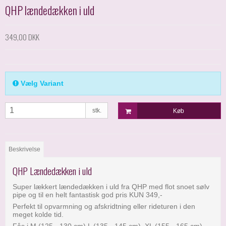
QHP lændedækken i uld
349,00 DKK
Vælg Variant
stk.
Køb
Beskrivelse
QHP Lændedækken i uld
Super lækkert lændedækken i uld fra QHP med flot snoet sølv
pipe og til en helt fantastisk god pris KUN 349,-
Perfekt til opvarmning og afskridtning eller rideturen i den
meget kolde tid.
Fås i M (125 - 130 cm) L (135 - 145 cm) XL (155 - 165 cm)