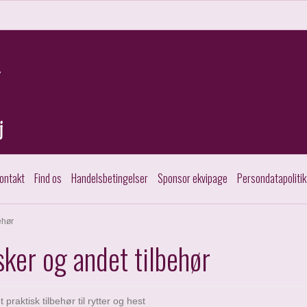
ontakt
Find os
Handelsbetingelser
Sponsor ekvipage
Persondatapolitik
ehør
sker og andet tilbehør
 praktisk tilbehør til rytter og hest