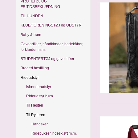
PROFILTØJ OG
FRITIDSBEKLÆDNING
TIL HUNDEN
KLUB/FORENINGSTØJ og UDSTYR
Baby & børn
Gaveartikler, håndklæder, badekåber,
forklæder m.m.
STUDENTERTØJ og gave idéer
Broderi bestilling
Rideudstyr
Islænderudstyr
Rideudstyr børn
Til Hesten
Til Rytteren
Handsker
Ridebukser, rideskjørt m.m.