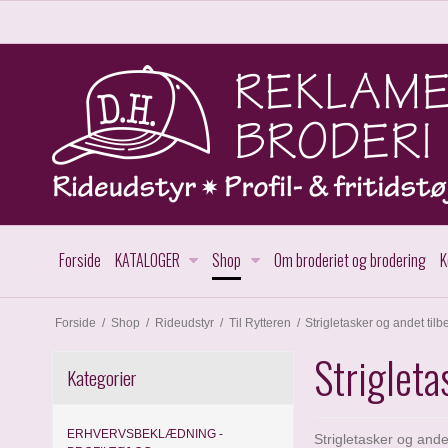
Forside
KATALOGER
Shop
Om broderiet og brodering
K
Forside
/
Shop
/
Rideudstyr
/
Til Rytteren
/
Strigletasker og andet tilb
Strigleta
Kategorier
ERHVERVSBEKLÆDNING -
Strigletasker og andet