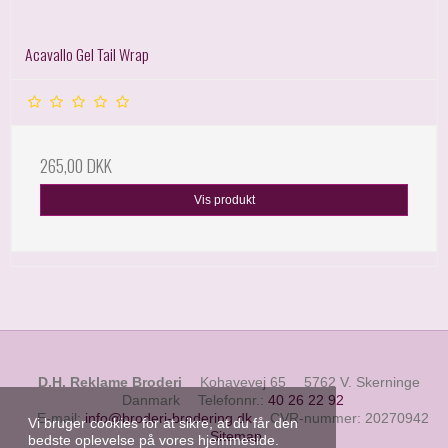
Acavallo Gel Tail Wrap
265,00 DKK
Vis produkt
D.H. Reklame Broderi
Kohavevej 65
5762 V. Skerninge
Danmark
Telefonnr.
:
40 26 22 92
E-mail
:
info@broderi-brodering.dk
CVR-nummer
:
20270942
Vi bruger cookies for at sikre, at du får den
Sitemap
bedste oplevelse på vores hjemmeside.