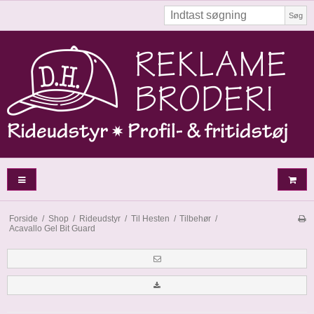
Søg
Forside
/
Shop
/
Rideudstyr
/
Til Hesten
/
Tilbehør
/
Acavallo Gel Bit Guard