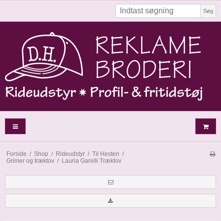
Søg
Forside
/
Shop
/
Rideudstyr
/
Til Hesten
/
Grimer og træktov
/
Lauria Garelli Træktov