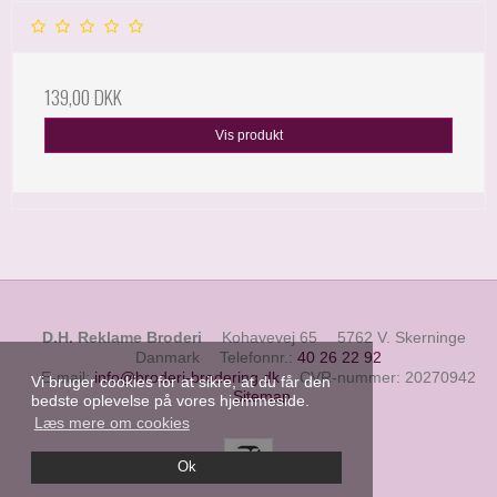
139,00 DKK
Vis produkt
D.H. Reklame Broderi
Kohavevej 65
5762 V. Skerninge
Danmark
Telefonnr.
:
40 26 22 92
E-mail
:
info@broderi-brodering.dk
CVR-nummer
:
20270942
Vi bruger cookies for at sikre, at du får den
Sitemap
bedste oplevelse på vores hjemmeside.
Læs mere om cookies
Ok