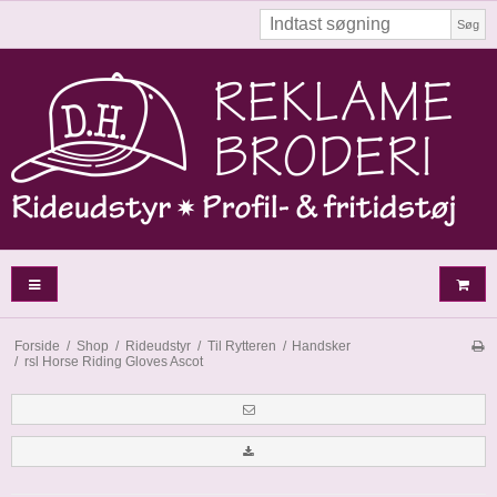
Søg
Forside
/
Shop
/
Rideudstyr
/
Til Rytteren
/
Handsker
/
rsl Horse Riding Gloves Ascot