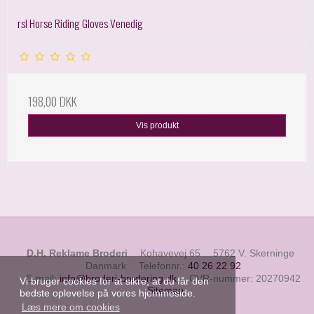
rsl Horse Riding Gloves Venedig
198,00 DKK
Vis produkt
D.H. Reklame Broderi
Kohavevej 65
5762 V. Skerninge
Danmark
Telefonnr.
:
40 26 22 92
E-mail
:
info@broderi-brodering.dk
CVR-nummer
:
20270942
Vi bruger cookies for at sikre, at du får den
Sitemap
bedste oplevelse på vores hjemmeside.
Læs mere om cookies